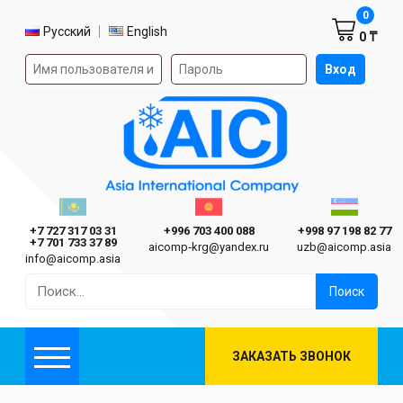
Корзин
0
Выбор языка
Русский
English
0 ₸
Форма авторизации на сайте
Вход
AIC
Казахстан г. Алматы
Киргизия г. Бишкек
Узбекиста
Asia International Company
+7 727 317 03 31
+996 703 400 088
+998 97 198 82 77
+7 701 733 37 89
aicomp‑krg@yandex.ru
uzb@aicomp.asia
info@aicomp.asia
Найти:
ЗАКАЗАТЬ ЗВОНОК
Меню