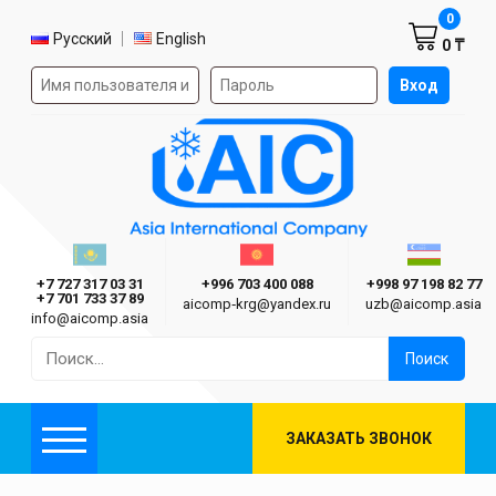
Корзин
0
Выбор языка
Русский
English
0 ₸
Форма авторизации на сайте
Вход
AIC
Казахстан г. Алматы
Киргизия г. Бишкек
Узбекиста
Asia International Company
+7 727 317 03 31
+996 703 400 088
+998 97 198 82 77
+7 701 733 37 89
aicomp‑krg@yandex.ru
uzb@aicomp.asia
info@aicomp.asia
Найти:
ЗАКАЗАТЬ ЗВОНОК
Меню