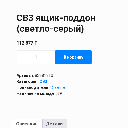
CB3 ящик-поддон
(светло-серый)
112 877
₸
Количество
В корзину
товара
CB3
ящик-
поддон
Артикул:
83281810
(светло-
Категория:
CB3
серый)
Производитель:
Craemer
Наличие на складе:
ДА
Описание
Детали