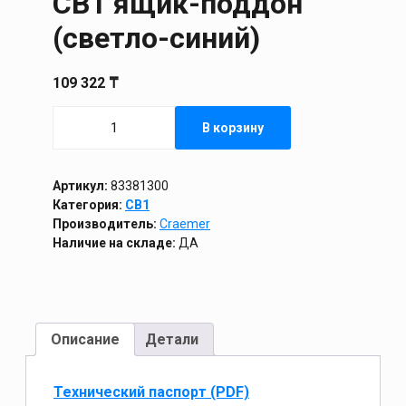
CB1 ящик-поддон
(светло-синий)
109 322
₸
Количество
В корзину
товара
CB1
ящик-
поддон
Артикул:
83381300
(светло-
Категория:
CB1
синий)
Производитель:
Craemer
Наличие на складе:
ДА
Описание
Детали
Технический паспорт (PDF)