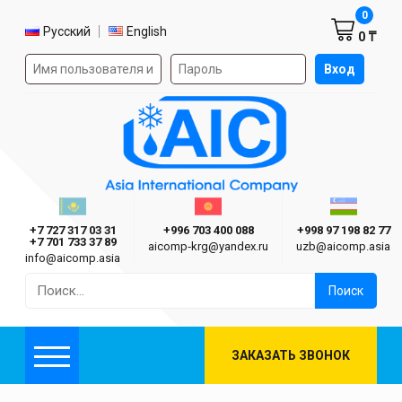
Корзин
0
Выбор языка
Русский
English
0 ₸
Форма авторизации на сайте
Вход
AIC
Казахстан г. Алматы
Киргизия г. Бишкек
Узбекиста
Asia International Company
+7 727 317 03 31
+996 703 400 088
+998 97 198 82 77
+7 701 733 37 89
aicomp‑krg@yandex.ru
uzb@aicomp.asia
info@aicomp.asia
Найти:
ЗАКАЗАТЬ ЗВОНОК
Меню