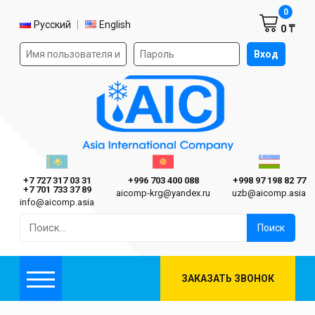
Корзин
0
Выбор языка
Русский
English
0 ₸
Форма авторизации на сайте
Вход
AIC
Казахстан г. Алматы
Киргизия г. Бишкек
Узбекиста
Asia International Company
+7 727 317 03 31
+996 703 400 088
+998 97 198 82 77
+7 701 733 37 89
aicomp‑krg@yandex.ru
uzb@aicomp.asia
info@aicomp.asia
Найти:
ЗАКАЗАТЬ ЗВОНОК
Меню