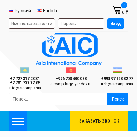
Корзин
0
Выбор языка
Русский
English
0 ₸
Форма авторизации на сайте
Вход
AIC
Казахстан г. Алматы
Киргизия г. Бишкек
Узбекиста
Asia International Company
+7 727 317 03 31
+996 703 400 088
+998 97 198 82 77
+7 701 733 37 89
aicomp‑krg@yandex.ru
uzb@aicomp.asia
info@aicomp.asia
Найти:
ЗАКАЗАТЬ ЗВОНОК
Меню