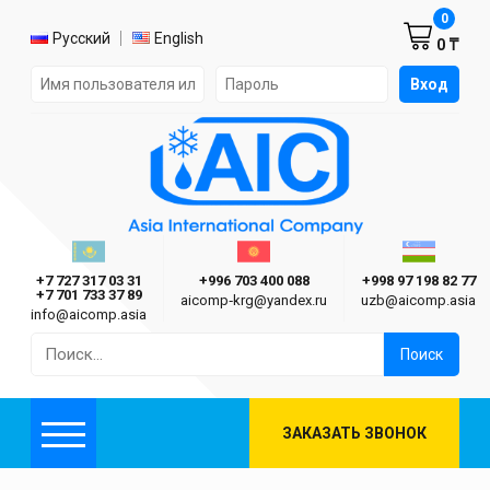
Корзин
0
Выбор языка
Русский
English
0 ₸
Форма авторизации на сайте
Вход
AIC
Казахстан г. Алматы
Киргизия г. Бишкек
Узбекиста
Asia International Company
+7 727 317 03 31
+996 703 400 088
+998 97 198 82 77
+7 701 733 37 89
aicomp‑krg@yandex.ru
uzb@aicomp.asia
info@aicomp.asia
Найти:
ЗАКАЗАТЬ ЗВОНОК
Меню